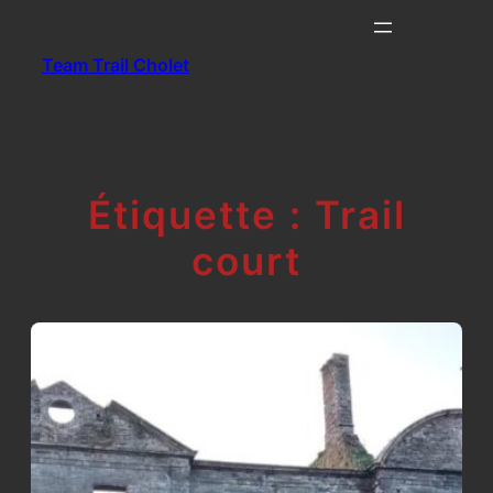
Aller
au
Team Trail Cholet
contenu
Étiquette :
Trail
court